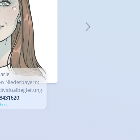
ial Holiday
rfranken
Next
rale
arie
on Niederbayern:
dividualbegleitung
8431620
takt