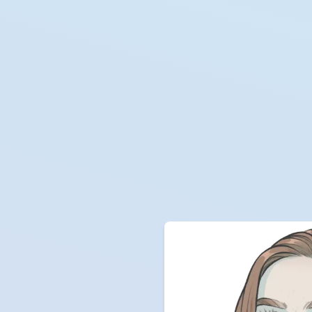
Hann
Hann
Hedg
IT T
Kris
Leip
Mün
Nied
Nor
Nord
Nürn
Osna
Saar
Schl