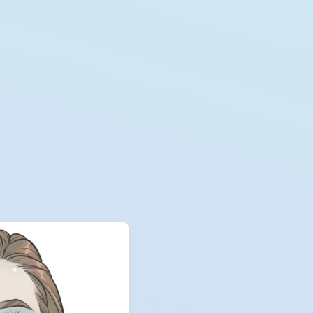
over
over - Familienhilfe
efonds-Hobbits
eam
e
zig
chen
erbayern
dbaden
erstedt
berg
brück
land
eswig-Holstein-Nord-Ost