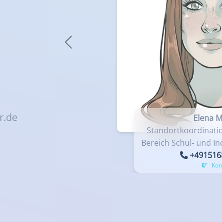
Spec
Unte
Previous
Zent
r.de
Elena M
Standortkoordinati
Bereich Schul- und In
+491516
Kon