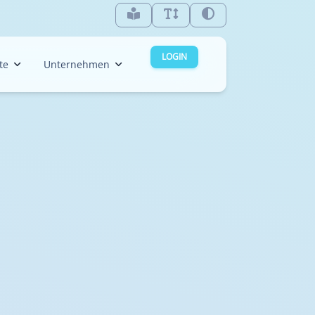
LOGIN
te
Unternehmen
in
Kontakt
denburg-Nord
Unsere Software
denburg-Süd
Unser Newsletter
men
Über uns
erhaven
Das Inklusionsteam
den
Feedback
n
burg