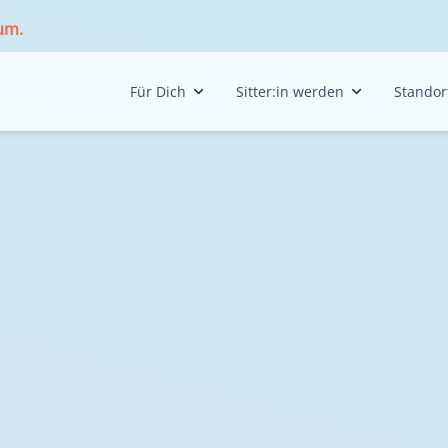
 um.
Für Dich
Sitter:in werden
Standor
Anfrage stellen
Arbeitgeberin
Berl
Beratungstool
Jobangebote
Bran
Angebote
Initiativbewerbung
Bran
Kaoba - Weg in Arbeit
Bre
Digitaler Enkel
Brem
Dres
Esse
Ham